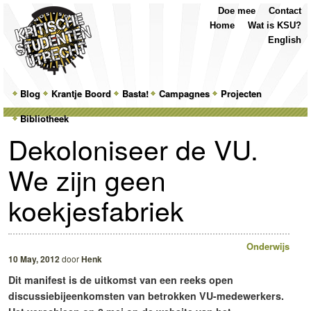
Top
Skip
Skip
Doe mee
Contact
Menu
to
to
Home
Wat is KSU?
primary
secondary
English
content
content
Main
Blog
Skip
Skip
Krantje Boord
Basta!
Campagnes
Projecten
menu
Bibliotheek
to
to
Dekoloniseer de VU.
primary
secondary
We zijn geen
content
content
koekjesfabriek
Onderwijs
10 May, 2012
door
Henk
Dit manifest is de uitkomst van een reeks open
discussiebijeenkomsten van betrokken VU-medewerkers.