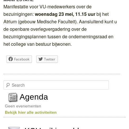
Manifestatie voor VU-medewerkers over de
bezuinigingen:
woensdag 23 mei, 11.15 uur
bij het
Atrium (gebouw Medische Faculteit). Aansluitend kunt u
de openbare overlegvergadering over de
bezuinigingsplannen tussen de ondernemingsraad en
het college van bestuur bijwonen.
Facebook
Twitter
S
e
a
Agenda
r
c
Geen evenementen
h
Bekijk hier alle activiteiten