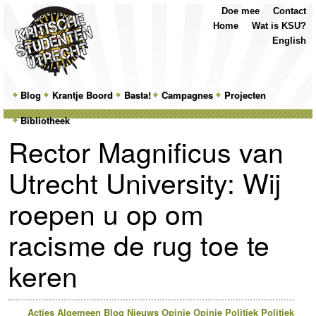
Top
Skip
Skip
Doe mee
Contact
Menu
to
to
Home
Wat is KSU?
primary
secondary
English
content
content
Main
Blog
Skip
Skip
Krantje Boord
Basta!
Campagnes
Projecten
menu
Bibliotheek
to
to
Rector Magnificus van
primary
secondary
Utrecht University: Wij
content
content
roepen u op om
racisme de rug toe te
keren
Acties
Algemeen
Blog
Nieuws
Opinie
Opinie
Politiek
Politiek