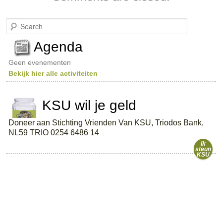
S
e
a
Agenda
r
c
Geen evenementen
h
Bekijk hier alle activiteiten
KSU wil je geld
Doneer aan Stichting Vrienden Van KSU, Triodos Bank,
NL59 TRIO 0254 6486 14
Ik
steun
KSU