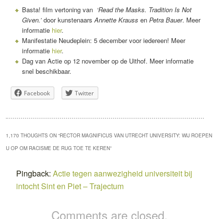
Basta! film vertoning van
‘Read the Masks. Tradition Is Not
Given.’
door kunstenaars
Annette Krauss
en
Petra Bauer
. Meer
informatie
hier
.
Manifestatie Neudeplein: 5 december voor iedereen! Meer
informatie
hier
.
Dag van Actie op 12 november op de Uithof. Meer informatie
snel beschikbaar.
Facebook
Twitter
1,170 THOUGHTS ON “
RECTOR MAGNIFICUS VAN UTRECHT UNIVERSITY: WIJ ROEPEN
U OP OM RACISME DE RUG TOE TE KEREN
”
Pingback:
Actie tegen aanwezigheid universiteit bij
intocht Sint en Piet – Trajectum
Comments are closed.