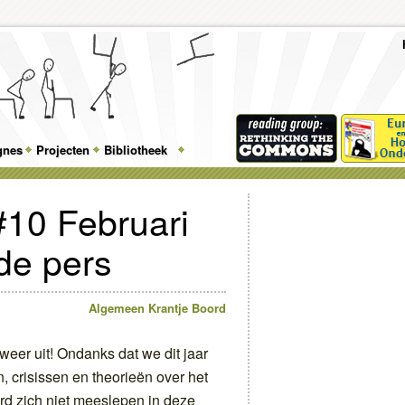
To
Me
Top
Skip
Skip
Feature
to
to
gnes
Projecten
Bibliotheek
Menu
primary
secondary
content
content
#10 Februari
de pers
Algemeen
Krantje Boord
weer uit! Ondanks dat we dit jaar
 crisissen en theorieën over het
ord zich niet meeslepen in deze