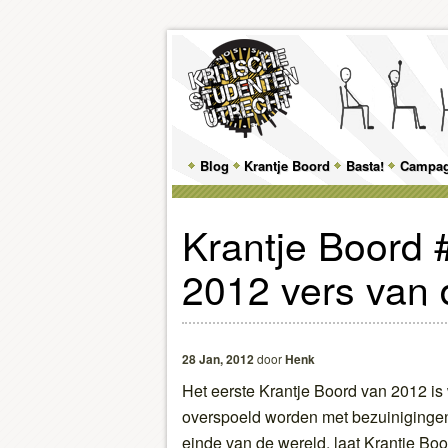
Main
Blog
Skip
Skip
Krantje Boord
Basta!
Campa
menu
to
to
Krantje Boord 
primary
secondary
2012 vers van 
content
content
28 Jan, 2012
door
Henk
Het eerste Krantje Boord van 2012 is 
overspoeld worden met bezuinigingen,
einde van de wereld, laat Krantje Bo