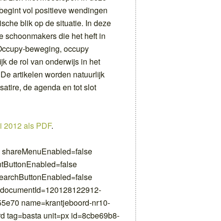
 begint vol positieve wendingen
sche blik op de situatie. In deze
de schoonmakers die het heft in
Occupy-beweging, occupy
jk de rol van onderwijs in het
e artikelen worden natuurlijk
atire, de agenda en tot slot
i 2012 als PDF
.
0 shareMenuEnabled=false
ntButtonEnabled=false
earchButtonEnabled=false
 documentId=120128122912-
5e70 name=krantjeboord-nr10-
d tag=basta unit=px id=8cbe69b8-