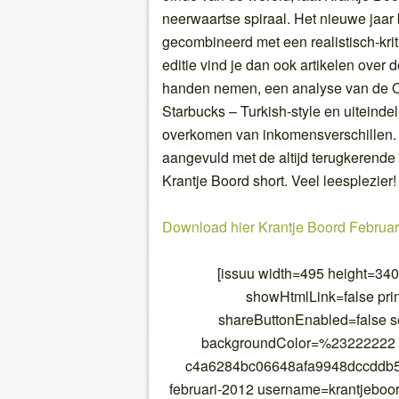
neerwaartse spiraal. Het nieuwe jaar
gecombineerd met een realistisch-kriti
editie vind je dan ook artikelen over 
handen nemen, een analyse van de 
Starbucks – Turkish-style en uiteindeli
overkomen van inkomensverschillen. D
aangevuld met de altijd terugkerende s
Krantje Boord short. Veel leesplezier!
Download hier Krantje Boord Februar
[issuu width=495 height=34
showHtmlLink=false pri
shareButtonEnabled=false s
backgroundColor=%23222222
c4a6284bc06648afa9948dccddb5
februari-2012 username=krantjeboor