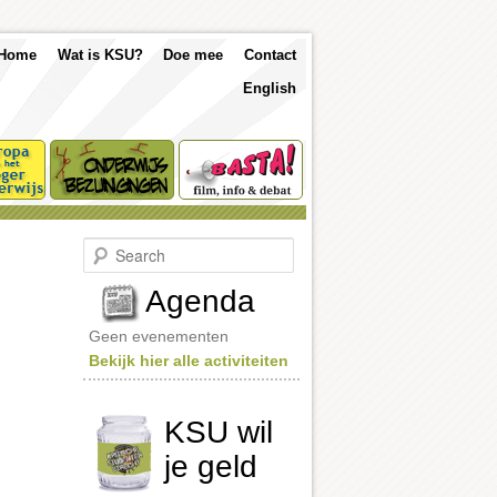
p
Skip
Skip
Home
Wat is KSU?
Doe mee
Contact
nu
English
to
to
primary
secondary
content
content
S
e
a
Agenda
r
c
Geen evenementen
h
Bekijk hier alle activiteiten
KSU wil
je geld