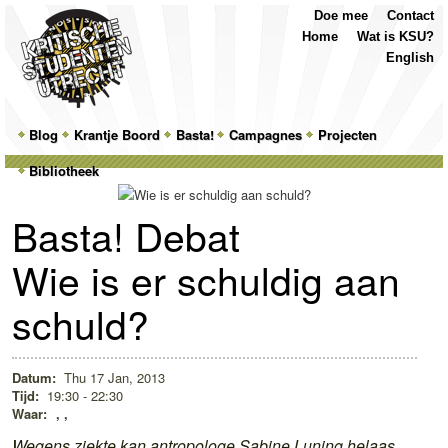
Top
Skip
Skip
Doe mee
Contact
Menu
to
to
Home
Wat is KSU?
primary
secondary
English
content
content
Main
Blog
Skip
Skip
Krantje Boord
Basta!
Campagnes
Projecten
menu
Bibliotheek
to
to
primary
secondary
Basta! Debat
content
content
Wie is er schuldig aan
schuld?
Datum:
Thu 17 Jan, 2013
Tijd:
19:30 - 22:30
Waar:
, ,
Wegens ziekte kan antropologe Sabine Luning helaas