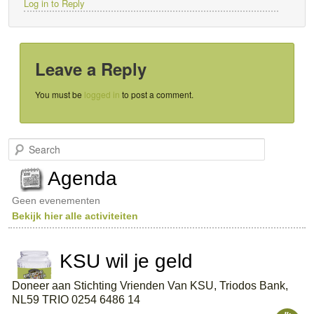
Log in to Reply
Leave a Reply
You must be
logged in
to post a comment.
S
e
a
Agenda
r
c
Geen evenementen
h
Bekijk hier alle activiteiten
KSU wil je geld
Doneer aan Stichting Vrienden Van KSU, Triodos Bank,
NL59 TRIO 0254 6486 14