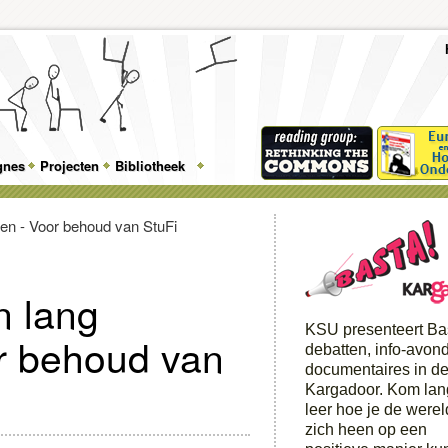
To
Me
Top
Skip
Skip
Feature
to
to
gnes
Projecten
Bibliotheek
Menu
primary
secondary
content
content
n lang
KSU presenteert Ba
r behoud van
debatten, info-avon
documentaires in d
Kargadoor. Kom lan
leer hoe je de were
zich heen op een