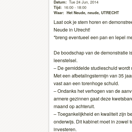
Datum:
Tue 24 Jun, 2014
Tijd:
16:00 - 18:00
Waar:
Het Neude, neude, UTRECHT
Laat ook je stem horen en demonstre
Neude in Utrecht!
*breng eventueel een pan en lepel m
De boodschap van de demonstratie is 
leenstelsel.
– De gemiddelde studieschuld wordt m
Met een afbetalingstermijn van 35 jaa
vast aan een torenhoge schuld.
– Ondanks het verhogen van de aanvu
armere gezinnen gaat deze kwetsbare
maand op achteruit.
– Toegankelijkheid en kwaliteit zijn b
onderwijs. Dit kabinet moet in zowel t
investeren.