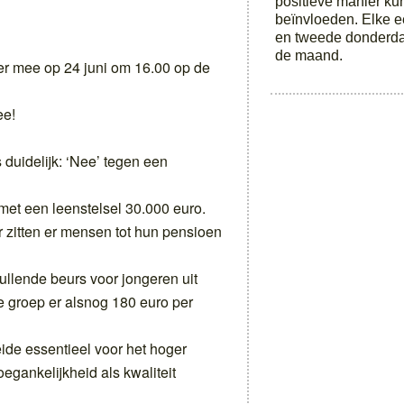
positieve manier k
beïnvloeden. Elke e
en tweede donderd
de maand.
er mee op 24 juni om 16.00 op de
ee!
duidelijk: ‘Nee’ tegen een
et een leenstelsel 30.000 euro.
r zitten er mensen tot hun pensioen
llende beurs voor jongeren uit
 groep er alsnog 180 euro per
eide essentieel voor het hoger
oegankelijkheid als kwaliteit