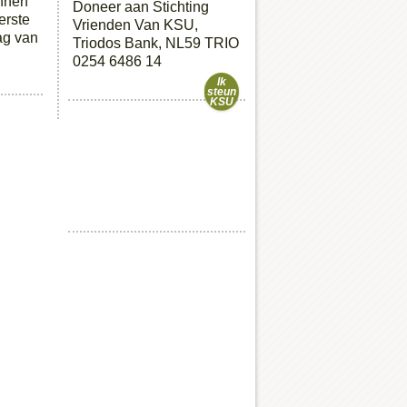
unnen
Doneer aan Stichting
erste
Vrienden Van KSU,
ag van
Triodos Bank, NL59 TRIO
0254 6486 14
Ik
steun
KSU