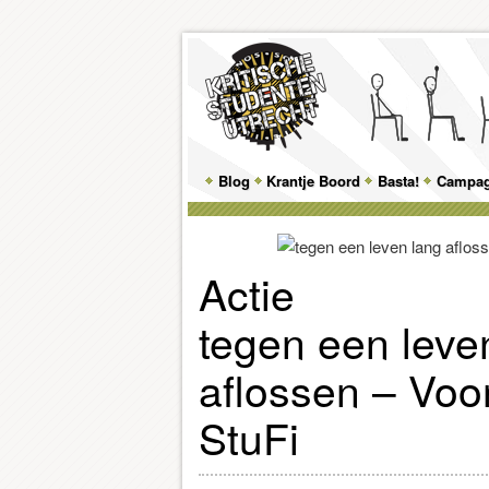
Main
Blog
Skip
Skip
Krantje Boord
Basta!
Campa
menu
to
to
primary
secondary
Actie
content
content
tegen een leve
aflossen – Voo
StuFi