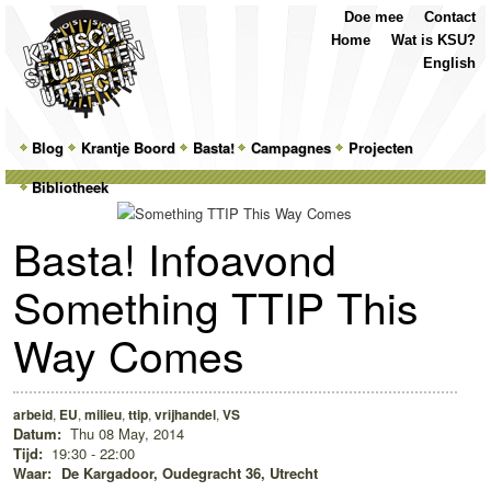
Top
Skip
Skip
Doe mee
Contact
Menu
to
to
Home
Wat is KSU?
primary
secondary
English
content
content
Main
Blog
Skip
Skip
Krantje Boord
Basta!
Campagnes
Projecten
menu
Bibliotheek
to
to
primary
secondary
Basta! Infoavond
content
content
Something TTIP This
Way Comes
arbeid
,
EU
,
milieu
,
ttip
,
vrijhandel
,
VS
Datum:
Thu 08 May, 2014
Tijd:
19:30 - 22:00
Waar:
De Kargadoor, Oudegracht 36, Utrecht