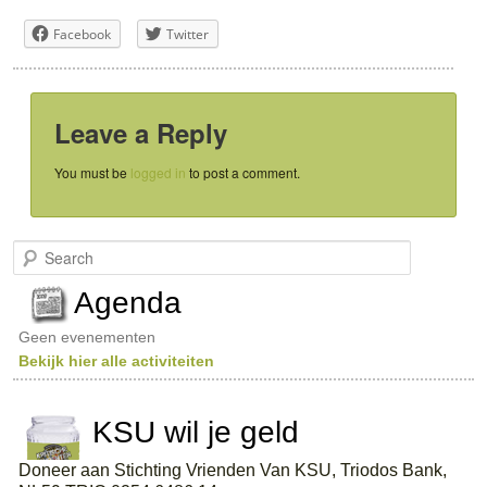
Facebook
Twitter
Leave a Reply
You must be
logged in
to post a comment.
S
e
a
Agenda
r
c
Geen evenementen
h
Bekijk hier alle activiteiten
KSU wil je geld
Doneer aan Stichting Vrienden Van KSU, Triodos Bank,