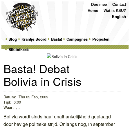
Top
Skip
Skip
Doe mee
Contact
Menu
to
to
Home
Wat is KSU?
primary
secondary
English
content
content
Main
Blog
Skip
Skip
Krantje Boord
Basta!
Campagnes
Projecten
menu
Bibliotheek
to
to
primary
secondary
Basta! Debat
content
content
Bolivia in Crisis
Datum:
Thu 05 Feb, 2009
Tijd:
0:00
Waar:
, ,
Bolivia wordt sinds haar onafhankelijkheid geplaagd
door hevige politieke strijd. Onlangs nog, in september