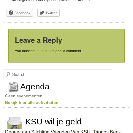
Facebook
Twitter
Leave a Reply
You must be
logged in
to post a comment.
S
e
a
Agenda
r
c
Geen evenementen
h
Bekijk hier alle activiteiten
KSU wil je geld
Doneer aan Stichting Vrienden Van KSU, Triodos Bank,