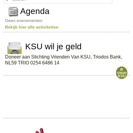
e
a
Agenda
r
c
Geen evenementen
h
Bekijk hier alle activiteiten
KSU wil je geld
Doneer aan Stichting Vrienden Van KSU, Triodos Bank,
NL59 TRIO 0254 6486 14
Ik
steun
KSU