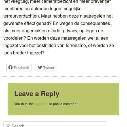
het vliegtuig, meer cameratoezicht en meer preventief
monitoren en optreden tegen mogelijke
terreurverdachten. Maar hebben deze maatregelen het
gewenste effect gehad? En wegen de consequenties ,
als meer ongemak en minder privacy, op tegen de
voordelen? En worden deze maatregelen wel alleen
ingezet voor het bestrijden van terrorisme, of worden ze
toch breder ingezet?
Facebook
Twitter
Leave a Reply
You must be
logged in
to post a comment.
S