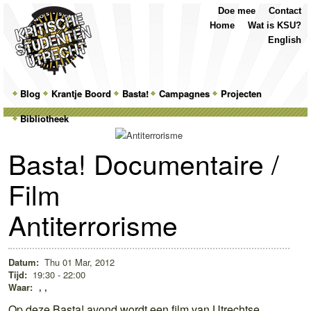
Top
Skip
Skip
Doe mee
Contact
Menu
to
to
Home
Wat is KSU?
primary
secondary
English
content
content
Main
Blog
Skip
Skip
Krantje Boord
Basta!
Campagnes
Projecten
menu
Bibliotheek
to
to
primary
secondary
Basta! Documentaire /
content
content
Film
Antiterrorisme
Datum:
Thu 01 Mar, 2012
Tijd:
19:30 - 22:00
Waar:
, ,
Op deze Basta! avond wordt een film van Utrechtse