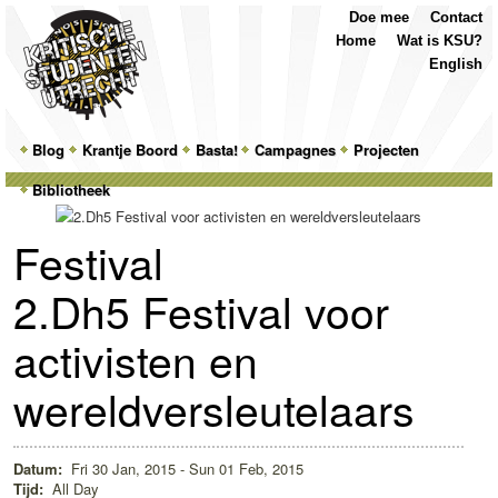
Top
Skip
Skip
Doe mee
Contact
Menu
to
to
Home
Wat is KSU?
primary
secondary
English
content
content
Main
Blog
Skip
Skip
Krantje Boord
Basta!
Campagnes
Projecten
menu
Bibliotheek
to
to
primary
secondary
Festival
content
content
2.Dh5 Festival voor
activisten en
wereldversleutelaars
Datum:
Fri 30 Jan, 2015 - Sun 01 Feb, 2015
Tijd:
All Day