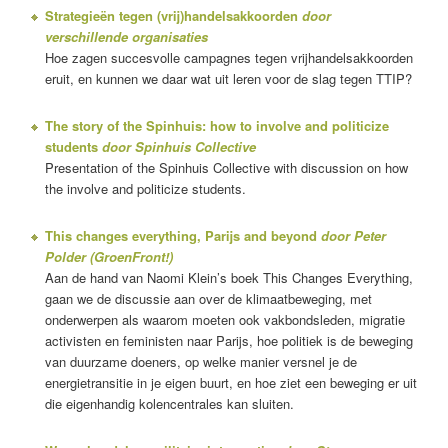
Strategieën tegen (vrij)handelsakkoorden
door
verschillende organisaties
Hoe zagen succesvolle campagnes tegen vrijhandelsakkoorden
eruit, en kunnen we daar wat uit leren voor de slag tegen TTIP?
The story of the Spinhuis: how to involve and politicize
students
door Spinhuis Collective
Presentation of the Spinhuis Collective with discussion on how
the involve and politicize students.
This changes everything, Parijs and beyond
door Peter
Polder (GroenFront!)
Aan de hand van Naomi Klein’s boek This Changes Everything,
gaan we de discussie aan over de klimaatbeweging, met
onderwerpen als waarom moeten ook vakbondsleden, migratie
activisten en feministen naar Parijs, hoe politiek is de beweging
van duurzame doeners, op welke manier versnel je de
energietransitie in je eigen buurt, en hoe ziet een beweging er uit
die eigenhandig kolencentrales kan sluiten.