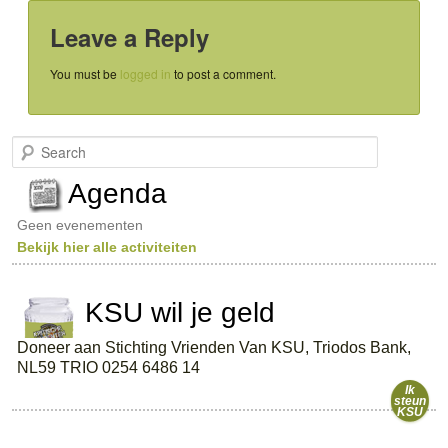
Leave a Reply
You must be
logged in
to post a comment.
S
e
a
Agenda
r
c
Geen evenementen
h
Bekijk hier alle activiteiten
KSU wil je geld
Doneer aan Stichting Vrienden Van KSU, Triodos Bank,
NL59 TRIO 0254 6486 14
Ik
steun
KSU