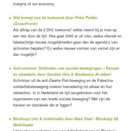
margins of our economy.
Wat brengt ons de toekomst
door Peter Polder
(GroenFront!)
Als aftrap van de 2.Dh5 ‘toekomst’ editie neemt hij je mee op
een reis door de tijd. Hoe gaat 2045 er uit zien, welke ellende en
fabelachtige nieuwe mogelijkheden gaan dan de agenda’s van
activisten bepalen? En welke nieuwe vormen van verzet zijn er
dan mogelijk?
Anti-racisme: Verbinden van sociale bewegingen – Kansen
en obstakels
door Sandew Hira & Abulkasim Al-Jaberi
Activisten uit de anti-Zwarte Piet-beweging en de Palestina
solidariteitsbeweging zoeken toenadering tot elkaar en hun
netwerken. Is in Nederland de tijd aangebroken voor het
organiseren van een brede sociale beweging? Wat zijn de
kansen en obstakels die er liggen?
Blockupy info & mobilisatie
door Kees Stad / Blockupy NL
Mobilisatie
Informatieve workshop om vanuit Nederland aan de Blockupy-