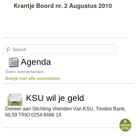
Krantje Boord nr. 2 Augustus 2010
S
e
a
Agenda
r
c
Geen evenementen
h
Bekijk hier alle activiteiten
KSU wil je geld
Doneer aan Stichting Vrienden Van KSU, Triodos Bank,
NL59 TRIO 0254 6486 14
Ik
steun
KSU