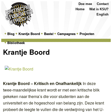
Top
Skip
Skip
Doe mee
Contact
Menu
to
to
Home
Wat is KSU?
primary
secondary
English
content
content
Main
Blog
Skip
Skip
Krantje Boord
Basta!
Campagnes
Projecten
menu
Bibliotheek
to
to
Krantje Boord
primary
secondary
content
content
Krantje Boord – Kritisch en Onafhankelijk
In deze
twee-maandelijkse krant wordt er met een kritische blik
gekeken naar thema’s die voor studenten aan de
universiteit en de hogeschool van belang zijn. Deze krant
probeert de leegte te vullen die de verdwijning van het U-