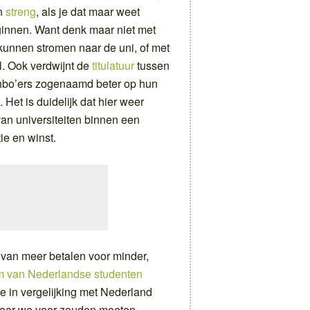
en
streng
, als je dat maar weet
eginnen. Want denk maar niet met
unnen stromen naar de uni, of met
. Ook verdwijnt de
titulatuur
tussen
 hbo’ers zogenaamd beter op hun
et is duidelijk dat hier weer
an universiteiten binnen een
e en winst.
van meer betalen voor minder,
om van Nederlandse studenten
 ze in vergelijking met Nederland
waar we voor zouden moeten