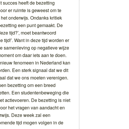
t succes heeft de bezetting
oor er ruimte is geweest om te
het onderwijs. Ondanks kritiek
bezetting een punt gemaakt. De
deze tijd?’, moet beantwoord
 tijd!’. Want in deze tijd worden er
e samenleving op negatieve wijze
t moment om daar iets aan te doen.
ef nieuw fenomeen in Nederland kan
rden. Een sterk signaal dat we dit
naal dat we ons moeten verenigen.
pen bezetting om een breed
etten. Een studentenbeweging die
t actievoeren. De bezetting is niet
voor het vragen van aandacht en
rwijs. Deze week zal een
 komende tijd mogen volgen in de