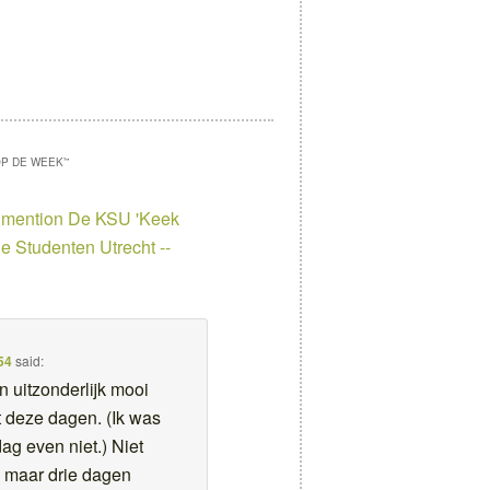
OP DE WEEK’
”
t mention De KSU 'Keek
he Studenten Utrecht --
54
said:
 uitzonderlijk mooi
t deze dagen. (Ik was
ag even niet.) Niet
, maar drie dagen