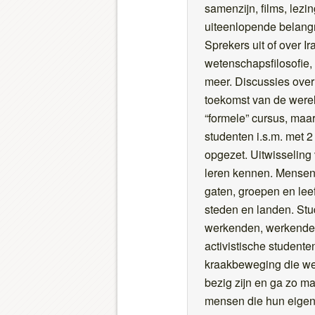
samenzijn, films, lezi
uiteenlopende belang
Sprekers uit of over Ir
wetenschapsfilosofie,
meer. Discussies over
toekomst van de werel
“formele” cursus, maa
studenten i.s.m. met 2
opgezet. Uitwisselin
leren kennen. Mensen 
gaten, groepen en leef
steden en landen. Stud
werkenden, werkenden
activistische studente
kraakbeweging die wer
bezig zijn en ga zo ma
mensen die hun eigen