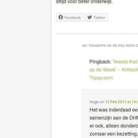
strijd voor beter onderwijs.
Facebook
Twitter
467 THOUGHTS ON “
DE KSU ‘KEEK 
Pingback:
Tweets tha
op de Week' -- Kritisc
Topsy.com
Hugo
on
13 Feb 2011 at 14:
Het was inderdaad een
samenzijn aan de Drif
er ook, alleen donderd
zomaar een bezetting