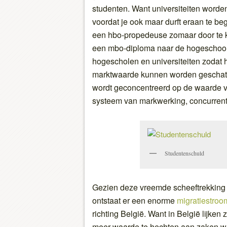
studenten. Want universiteiten word
voordat je ook maar durft eraan te b
een hbo-propedeuse zomaar door te k
een mbo-diploma naar de hogeschool
hogescholen en universiteiten zodat
marktwaarde kunnen worden geschat. H
wordt geconcentreerd op de waarde v
systeem van markwerking, concurrenti
Studentenschuld
Gezien deze vreemde scheeftrekking 
ontstaat er een enorme
migratiestro
richting België. Want in België lijken
meer waarde te hechten aan zaken 