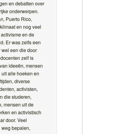
ngen en debatten over
rijke onderwerpen.
an, Puerto Rico,
 klimaat en nog veel
 activisme en de
d. Er was zelfs een
r wel een die door
 docenten zelf is
g van ideeën, mensen
uit alle hoeken en
tijden, diverse
enten, activisten,
 die studeren,
n, mensen uit de
ken en activistisch
ar door. Veel
 weg bepalen,