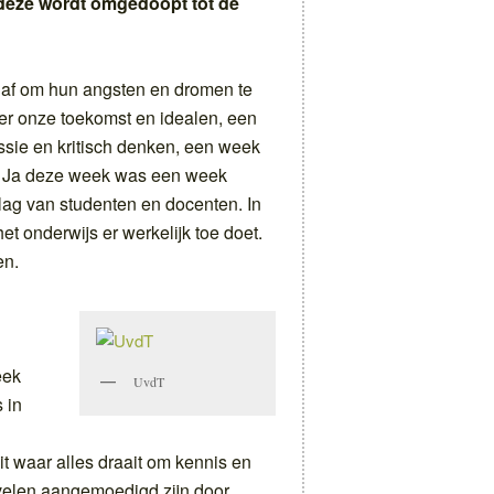
deze wordt omgedoopt tot de
gaf om hun angsten en dromen te
er onze toekomst en idealen, een
sie en kritisch denken, een week
t. Ja deze week was een week
lag van studenten en docenten. In
t onderwijs er werkelijk toe doet.
en.
eek
UvdT
 in
eit waar alles draait om kennis en
n velen aangemoedigd zijn door