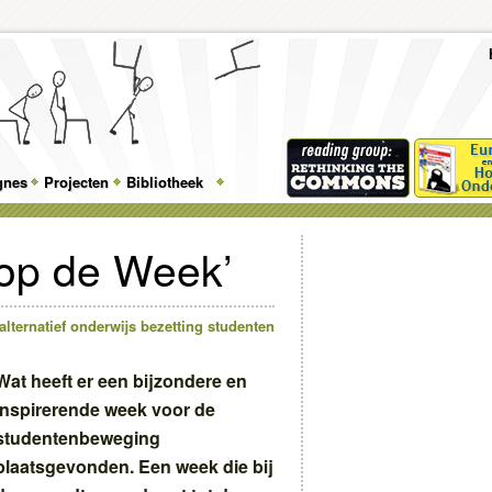
To
Me
Top
Skip
Skip
Feature
to
to
gnes
Projecten
Bibliotheek
Menu
primary
secondary
content
content
op de Week’
alternatief onderwijs
bezetting
studenten
Wat heeft er een bijzondere en
inspirerende week voor de
studentenbeweging
plaatsgevonden. Een week die bij