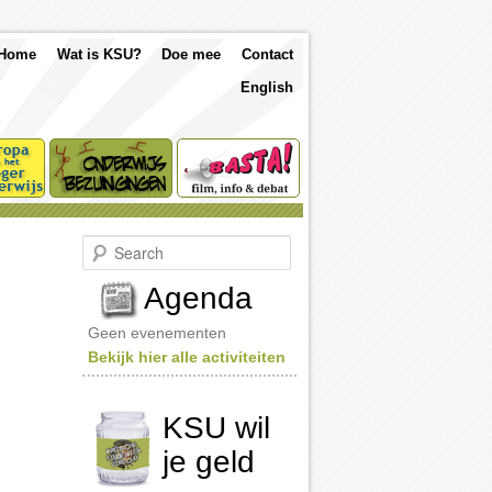
p
Skip
Skip
Home
Wat is KSU?
Doe mee
Contact
nu
English
to
to
primary
secondary
content
content
S
e
a
Agenda
r
c
Geen evenementen
h
Bekijk hier alle activiteiten
KSU wil
je geld