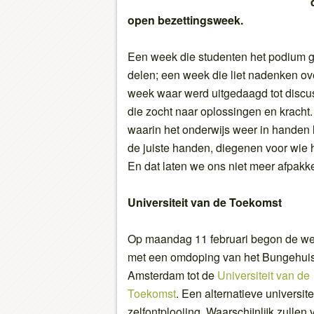
open bezettingsweek.
Een week die studenten het podium 
delen; een week die liet nadenken ov
week waar werd uitgedaagd tot discus
die zocht naar oplossingen en krach
waarin het onderwijs weer in handen 
de juiste handen, diegenen voor wie he
En dat laten we ons niet meer afpakk
Universiteit van de Toekomst
Op maandag 11 februari begon de w
met een omdoping van het Bungehuis
Amsterdam tot de
Universiteit van de
Toekomst
. Een alternatieve universit
zelfontplooiing. Waarschijnlijk zulle