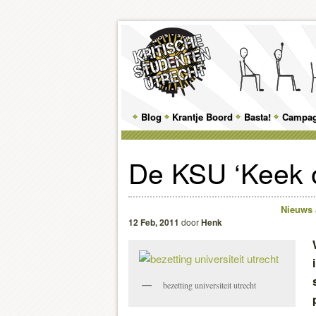
Main
Blog
Skip
Skip
Krantje Boord
Basta!
Campa
menu
to
to
De KSU ‘Keek 
primary
secondary
content
content
Nieuws
12 Feb, 2011
door
Henk
bezetting universiteit utrecht