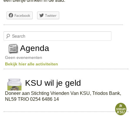
Facebook
Twitter
S
e
a
Agenda
r
c
Geen evenementen
h
Bekijk hier alle activiteiten
KSU wil je geld
Doneer aan Stichting Vrienden Van KSU, Triodos Bank,
NL59 TRIO 0254 6486 14
Ik
steun
KSU