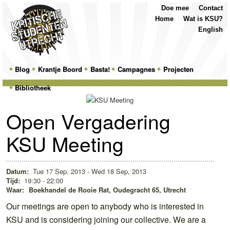
Top
Skip
Skip
Doe mee
Contact
Menu
to
to
Home
Wat is KSU?
primary
secondary
English
content
content
Main
Blog
Skip
Skip
Krantje Boord
Basta!
Campagnes
Projecten
menu
Bibliotheek
to
to
primary
secondary
Open Vergadering
content
content
KSU Meeting
Datum:
Tue 17 Sep, 2013 - Wed 18 Sep, 2013
Tijd:
19:30 - 22:00
Waar:
Boekhandel de Rooie Rat, Oudegracht 65, Utrecht
Our meetings are open to anybody who is interested in
KSU and is considering joining our collective.
We are a